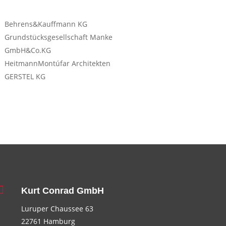
Behrens&Kauffmann KG
Grundstücksgesellschaft Manke
GmbH&Co.KG
HeitmannMontúfar Architekten
GERSTEL KG

Kurt Conrad GmbH
Luruper Chaussee 63
22761 Hamburg