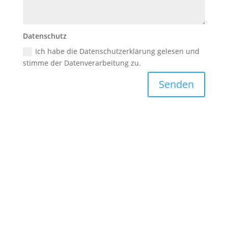
Datenschutz
Ich habe die Datenschutzerklärung gelesen und
stimme der Datenverarbeitung zu.
Senden
Kurt Conrad GmbH

Luruper Chaussee 63
22761 Hamburg
Telefon & Fax

040 / 89 20 91
040 / 89 64 35
E-Mail
